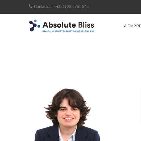
Contactos:
+(351) 282 761 845
A EMPR
Home