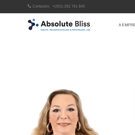
Contactos:
+(351) 282 761 845
A EMPR
Home