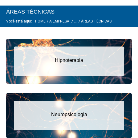
ÁREAS TÉCNICAS
Você está aqui:
HOME
/
A EMPRESA
/
...
/
ÁREAS TÉCNICAS
Hipnoterapia
Neuropsicologia