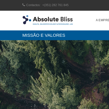
Contactos:
+(351) 282 761 845
A EMPR
MISSÃO E VALORES