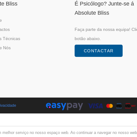
te Bliss
É Psicólogo? Junte-se á
Absolute Bliss
e
actos
Faça parte da nossa equipa! Cl
s Técnicas
botão abaixo.
e Nós
CONTACTAR
Privacidade
m melhor serviço no nosso espaço web. Ao continuar a navegar no nosso websi