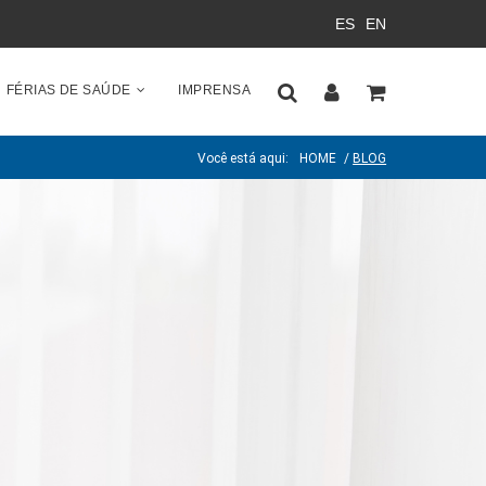
ES
EN
FÉRIAS DE SAÚDE
IMPRENSA
Você está aqui:
HOME
/
BLOG