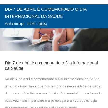
DIA 7 DE ABRIL É COMEMORADO O DIA
INTERNACIONAL DA SAÚDE
Você está aqui:
HOME
/
BLOG
Dia 7 de abril é comemorado o Dia Internacional
da Saúde
No dia 7 de abril é comemorado o Dia Internacional da Saúde,
uma data importante que nos lembra da necessidade de cuidar
da nossa saúde física e mental. A saúde mental tem se tornado
cada vez mais importante e a psicologia e a neuropsicologia
desempenham um papel crucial nesse cuidado.