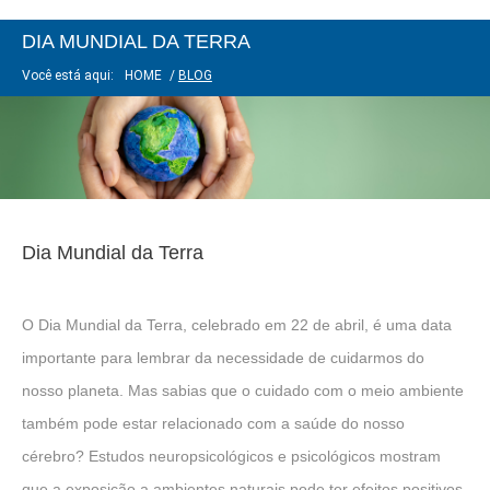
DIA MUNDIAL DA TERRA
Você está aqui:
HOME
/
BLOG
Dia Mundial da Terra
O Dia Mundial da Terra, celebrado em 22 de abril, é uma data
importante para lembrar da necessidade de cuidarmos do
nosso planeta. Mas sabias que o cuidado com o meio ambiente
também pode estar relacionado com a saúde do nosso
cérebro? Estudos neuropsicológicos e psicológicos mostram
que a exposição a ambientes naturais pode ter efeitos positivos