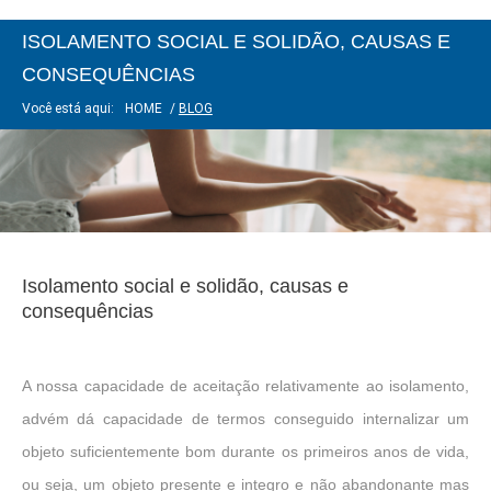
ISOLAMENTO SOCIAL E SOLIDÃO, CAUSAS E
CONSEQUÊNCIAS
Você está aqui:
HOME
/
BLOG
Isolamento social e solidão, causas e
consequências
A nossa capacidade de aceitação relativamente ao isolamento,
advém dá capacidade de termos conseguido internalizar um
objeto suficientemente bom durante os primeiros anos de vida,
ou seja, um objeto presente e integro e não abandonante mas