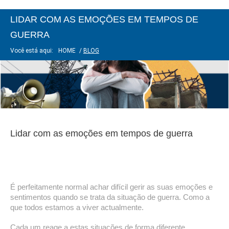
LIDAR COM AS EMOÇÕES EM TEMPOS DE
GUERRA
Você está aqui:
HOME
/
BLOG
Lidar com as emoções em tempos de guerra
É perfeitamente normal achar difícil gerir as suas emoções e 
sentimentos quando se trata da situação de guerra. Como a 
que todos estamos a viver actualmente.  
Cada um reage a estas situações de forma diferente. 