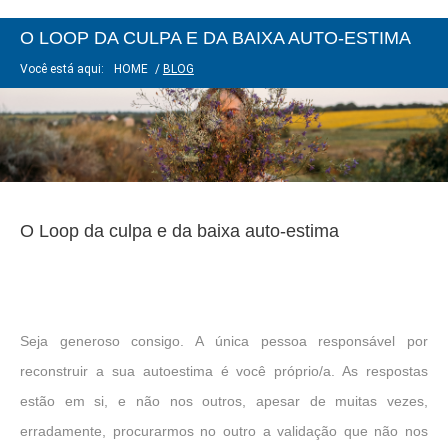
O LOOP DA CULPA E DA BAIXA AUTO-ESTIMA
Você está aqui:
HOME
/
BLOG
O Loop da culpa e da baixa auto-estima
Seja generoso consigo. A única pessoa responsável por
reconstruir a sua autoestima é você próprio/a. As respostas
estão em si, e não nos outros, apesar de muitas vezes,
erradamente, procurarmos no outro a validação que não nos