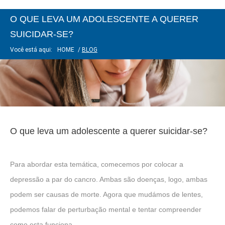
O QUE LEVA UM ADOLESCENTE A QUERER
SUICIDAR-SE?
Você está aqui:
HOME
/
BLOG
O que leva um adolescente a querer suicidar-se?
Para abordar esta temática, comecemos por colocar a
depressão a par do cancro. Ambas são doenças, logo, ambas
podem ser causas de morte. Agora que mudámos de lentes,
podemos falar de perturbação mental e tentar compreender
como esta funciona.