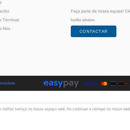
e
actos
Faça parte da nossa equipa! Cl
s Técnicas
botão abaixo.
e Nós
CONTACTAR
Privacidade
m melhor serviço no nosso espaço web. Ao continuar a navegar no nosso websi