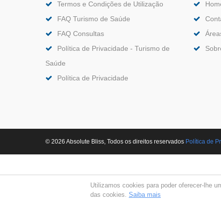
Termos e Condições de Utilização
Hom
FAQ Turismo de Saúde
Cont
FAQ Consultas
Área
Política de Privacidade - Turismo de
Sobr
Saúde
Política de Privacidade
© 2026 Absolute Bliss, Todos os direitos reservados
Polí­tica de 
Utilizamos cookies para poder oferecer-lhe u
das cookies.
Saiba mais