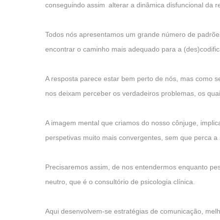
conseguindo assim alterar a dinâmica disfuncional da r
Todos nós apresentamos um grande número de padrões d
encontrar o caminho mais adequado para a (des)codifica
A resposta parece estar bem perto de nós, mas como se
nos deixam perceber os verdadeiros problemas, os quai
A imagem mental que criamos do nosso cônjuge, implicar
perspetivas muito mais convergentes, sem que perca a 
Precisaremos assim, de nos entendermos enquanto pes
neutro, que é o consultório de psicologia clínica.
Aqui desenvolvem-se estratégias de comunicação, melh