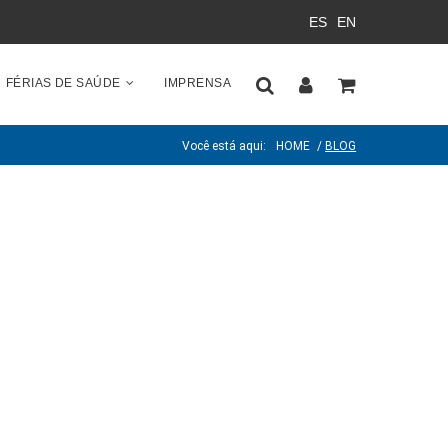
ES
EN
FÉRIAS DE SAÚDE
IMPRENSA
Você está aqui:
HOME
/
BLOG