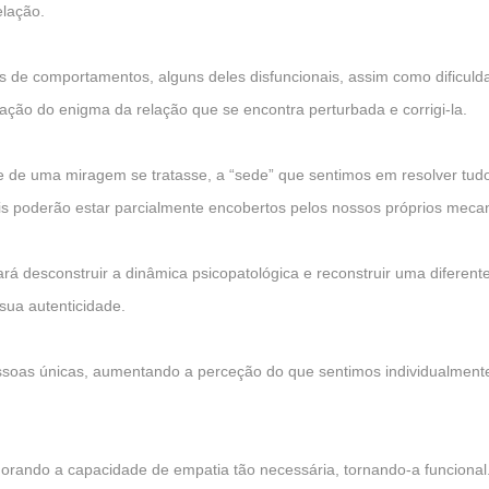
elação.
e comportamentos, alguns deles disfuncionais, assim como dificuld
ção do enigma da relação que se encontra perturbada e corrigi-la.
 de uma miragem se tratasse, a “sede” que sentimos em resolver tudo 
s poderão estar parcialmente encobertos pelos nossos próprios mecani
á desconstruir a dinâmica psicopatológica e reconstruir uma diferent
sua autenticidade.
soas únicas, aumentando a perceção do que sentimos individualmente
orando a capacidade de empatia tão necessária, tornando-a funciona